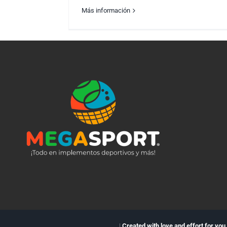
Más información
Ecuador en la Copa del Mundo.
|
Created with love and effort for you