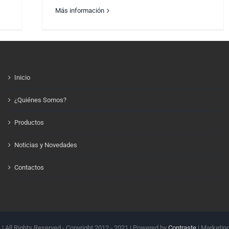
Más información
ELIMINATORIAS SUDAMERICANAS
Inicio
¿Quiénes Somos?
Productos
Noticias y Novedades
Contactos
.
| All Rights Reserved - Copyright 2012 - 2021 | Powered by
Contraste
| Marketin