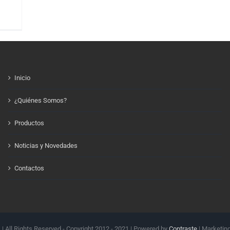
Inicio
¿Quiénes Somos?
Productos
Noticias y Novedades
Contactos
.
| All Rights Reserved - Copyright 2012 - 2021 | Powered by
Contraste
| Marketin