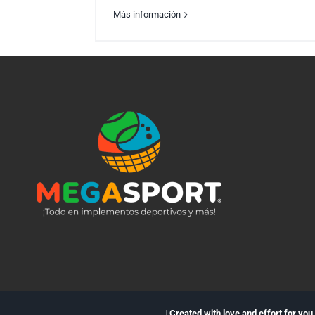
Más información
NUEVAS MALLAS CATAMARÁN
|
Created with love and effort for you