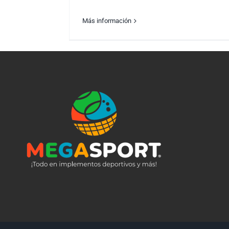
Más información
Motivando a tu papá a adoptar un esti
de vida fitness