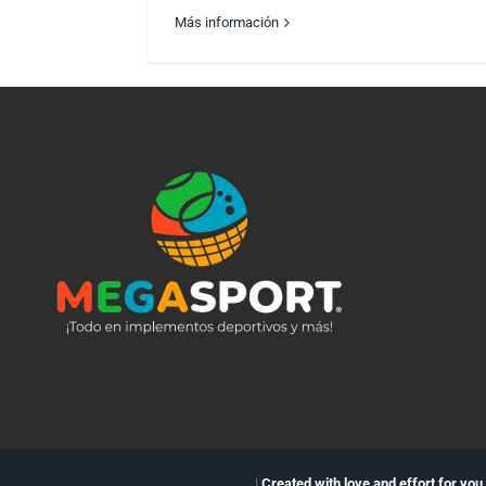
Más información
ELIMINATORIAS SUDAMERICANAS
|
Created with love and effort for you