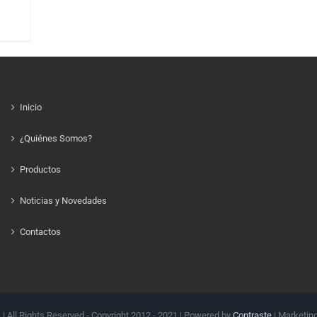
Inicio
¿Quiénes Somos?
Productos
Noticias y Novedades
Contactos
.
| All Rights Reserved - Copyright 2012 - 2021 | Powered by
Contraste
| Marketin