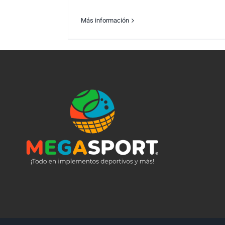
Más información
¿Por qué debes tener una pizarra
magnética en tu estudio?