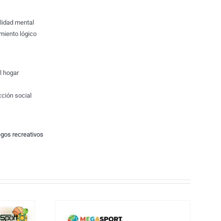
ilidad mental
miento lógico
l hogar
cción social
egos recreativos