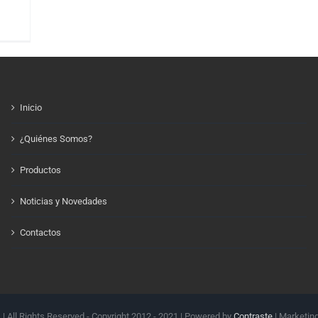
Inicio
¿Quiénes Somos?
Productos
Noticias y Novedades
Contactos
.
| All Rights Reserved - Copyright 2012 - 2021 | Powered by
Contraste
| Marketin