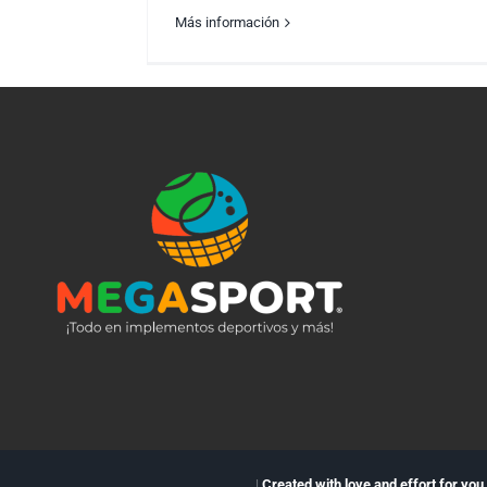
Más información
RUTINA DE EJERCICIO: UPPER BODY
|
Created with love and effort for you