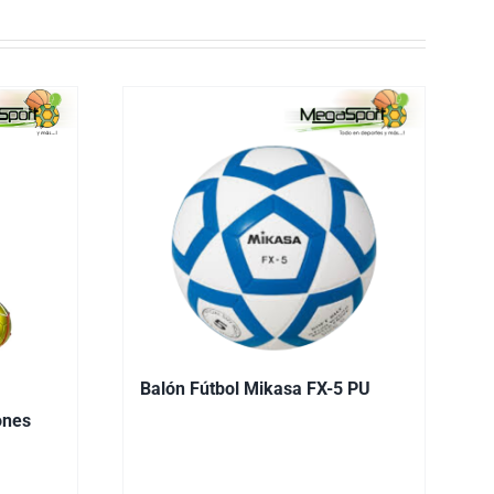
Balón Fútbol Mikasa FX-5 PU
ones