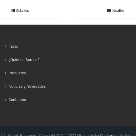
Detalles
Detalles
Inicio
¿Quiénes Somos?
Productos
Noticias y Novedades
Contactos
.
| All Rights Reserved - Copyright 2012 - 2021 | Powered by
Contraste
| Marketin