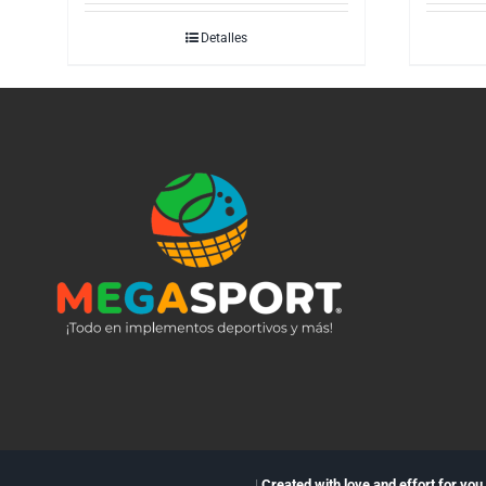
Detalles
|
Created with love and effort for you